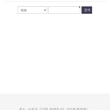
주소 : 수지구 고기로 45번길 62, 101호(동천동)