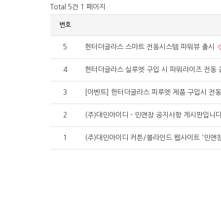
Total 5건
1 페이지
번호
5
헌터더글라스 스마트 전동시스템 파워뷰 출시
4
헌터더글라스 실루엣 구입 시 파워라이즈 전동 
3
[이벤트] 헌터더글라스 피루엣 제품 구입시 전
2
(주)대민아이디 - 민앤창 공지사항 게시판입니다
1
(주)대민아이디 커튼/블라인드 웹사이트 '민앤